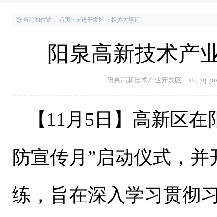
您当前的位置：
首页
>
走进开发区
>
相关大事记
阳泉高新技术产业
阳泉高新技术产业开发区 kfq.yq.gov.
【
11
月
5
日
】
高新区在
防宣传月”启动仪式，并
练，旨在深入学习贯彻