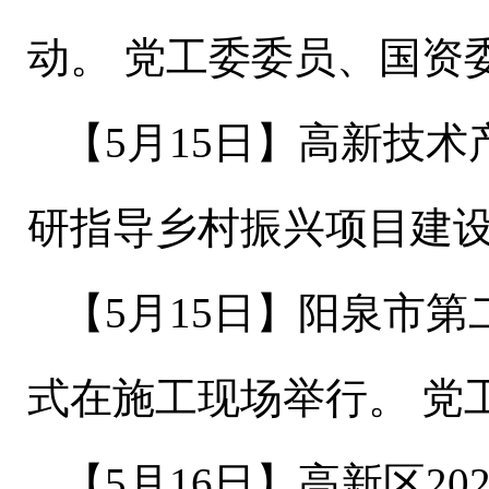
动。
党工委委员、国资
【
5
月
15
日
】
高新技术
研指导乡村振兴项目建
【
5
月
15
日
】
阳泉市第
式在施工现场举行。
党
【
5
月
16
日
】
高新区
20