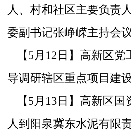
人、村和社区主要负责人
委副书记张峥嵘主持会
【
5
月
12
日
】
高新区党
导调研辖区重点项目建
【
5
月
13
日
】
高新区国
人到阳泉冀东水泥有限